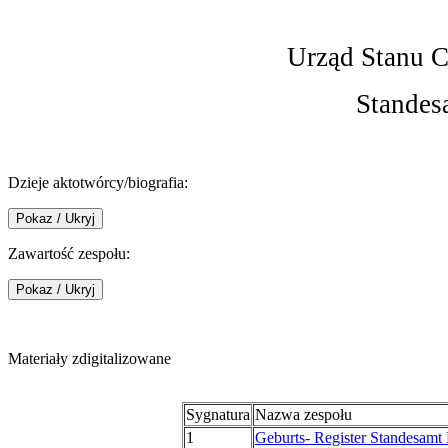
Urząd Stanu 
Standes
Dzieje aktotwórcy/biografia:
Zawartość zespołu:
Materiały zdigitalizowane
Sygnatura
Nazwa zespołu
1
Geburts- Register Standesamt