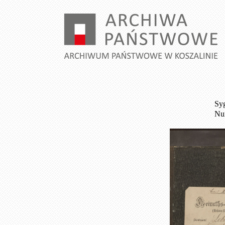
Syg
Num