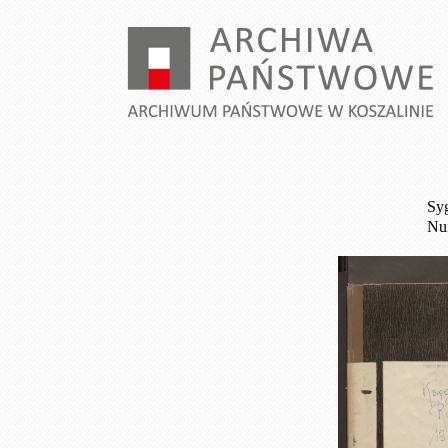
Syg
Num