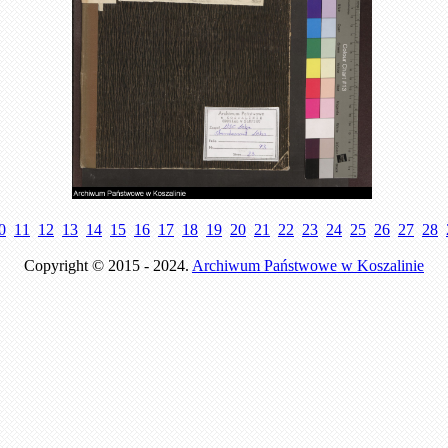
0
11
12
13
14
15
16
17
18
19
20
21
22
23
24
25
26
27
28
Copyright © 2015 - 2024.
Archiwum Państwowe w Koszalinie