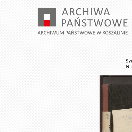
Syg
Num