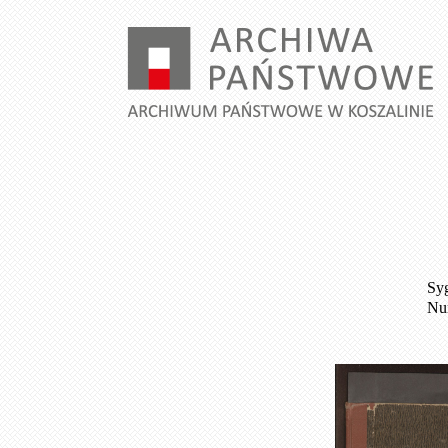
Syg
Num