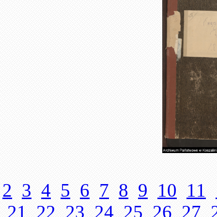
2
3
4
5
6
7
8
9
10
11
21
22
23
24
25
26
27