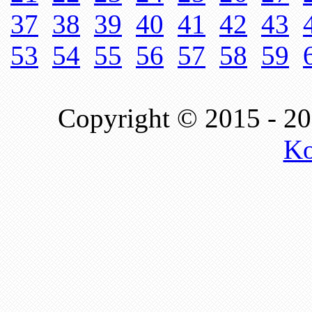
37
38
39
40
41
42
43
53
54
55
56
57
58
59
Copyright © 2015 - 2
Ko