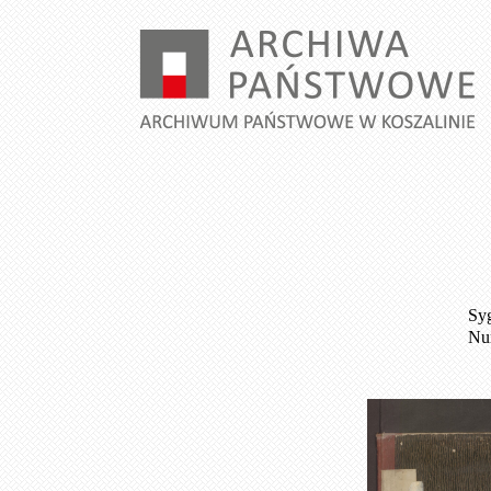
Syg
Num