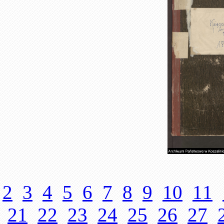
2
3
4
5
6
7
8
9
10
11
21
22
23
24
25
26
27