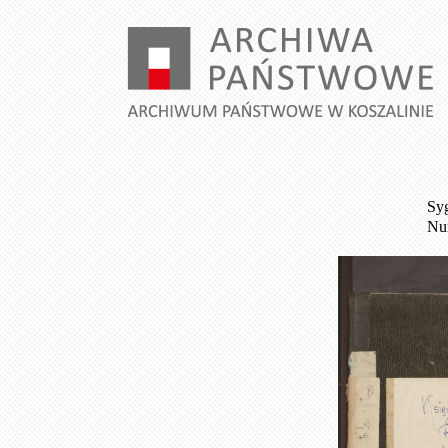
Syg
Num