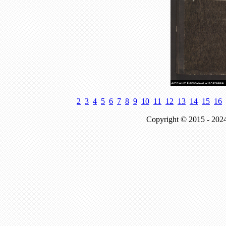
2
3
4
5
6
7
8
9
10
11
12
13
14
15
16
Copyright © 2015 - 202