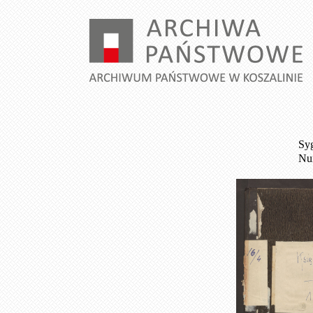
Syg
Num