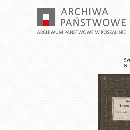
Syg
Num